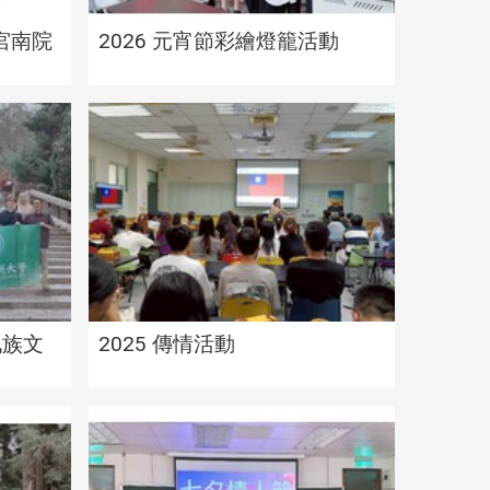
故宮南院
2026 元宵節彩繪燈籠活動
際生華
2025/10月 戶外教學—九族文
唱比賽
化村
九族文
2025 傳情活動
祝活動
2025/9月 戶外教學—溪頭