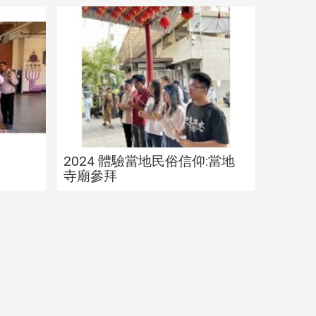
家花園
2024 冬至湯圓活動
202
2024 體驗當地民俗信仰:當地
寺廟參拜