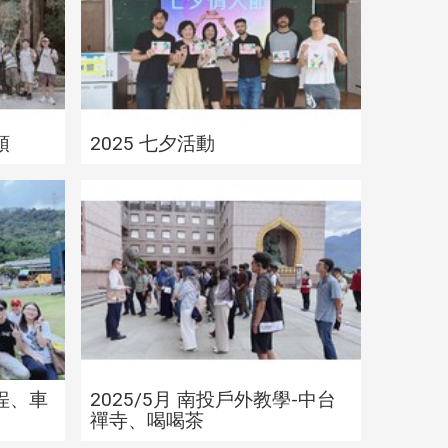
頭
2025 七夕活動
中科博
2025/6月 戶外教學—車埕、車
2025
博物館
籠埔博物館
車埕、車
2025/5月 南投戶外教學-中台
禪寺、喝喝茶