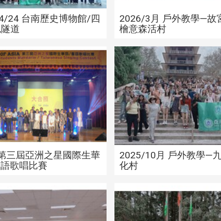
/4/24 台南歷史博物館/四
2026/3月 戶外教學—
色隧道
檜意森活村
5/11月 戶外教學—台中海
2025 第三屆亞洲之星國
洋館
語 / 臺語歌
5 第三屆亞洲之星國際生華
2025/10月 戶外教學—
 臺語歌唱比賽
化村
2025 華語文朗讀比賽
2025 中秋節慶