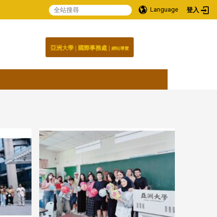
Language
登入
:::
|
|
國際事務處
亞洲大學
網站導覽
館/四
2026/3月 戶外教學—故宮南院
20
色隧道
檜意森活村