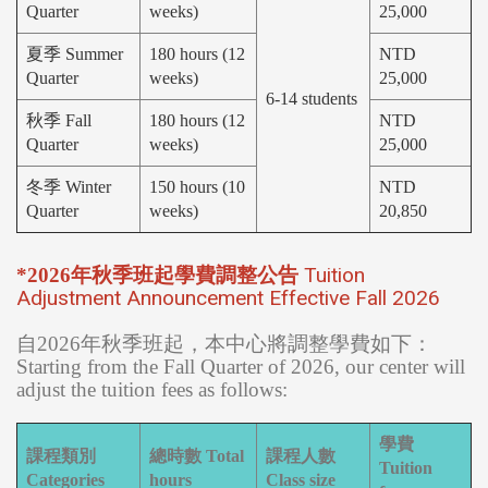
Quarter
weeks)
25,000
夏季 Summer
180 hours (12
NTD
Quarter
weeks)
25,000
6-14 students
秋季 Fall
180 hours (12
NTD
Quarter
weeks)
25,000
冬季 Winter
150 hours (10
NTD
Quarter
weeks)
20,850
Tuition
*2026年秋季班起學費調整公告
Adjustment Announcement Effective Fall 2026
自2026年秋季班起，本中心將調整學費如下：
Starting from the Fall Quarter of 2026, our center will
adjust the tuition fees as follows:
學費
課程類別
總時數 Total
課程人數
Tuition
Categories
hours
Class size