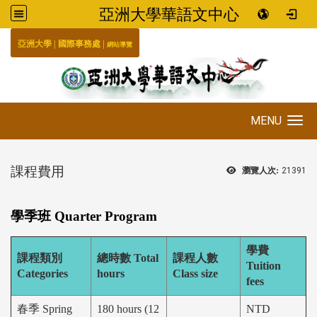
亞洲大學華語文中心
:::
|
|
國際事務處
亞洲大學
網站導覽
MENU
Toggle navigation
課程費用
瀏覽人次:
21391
學季班
Quarter Program
學費
課程類別
總時數 Total
課程人數
Tuition
Categories
hours
Class size
fees
春季 Spring
180 hours (12
NTD