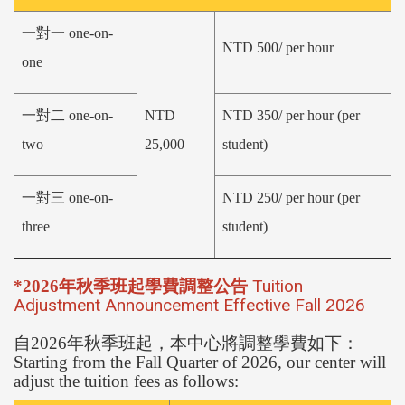
一對一 one-on-
NTD 500/ per hour
one
一對二 one-on-
NTD
NTD 350/
per hour (
per
two
25,000
student)
一對三 one-on-
NTD 250/
per hour (
per
three
student)
Tuition
*2026年秋季班起學費調整公告
Adjustment Announcement Effective Fall 2026
自2026年秋季班起，本中心將調整學費如下：
Starting from the Fall Quarter of 2026, our center will
adjust the tuition fees as follows: