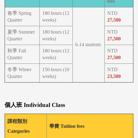
fees
春季 Spring
180 hours (12
NTD
Quarter
weeks)
27,500
夏季 Summer
180 hours (12
NTD
Quarter
weeks)
27,500
6-14 students
秋季 Fall
180 hours (12
NTD
Quarter
weeks)
27,500
冬季 Winter
150 hours (10
NTD
Quarter
weeks)
23,500
個人班
Individual Class
課程類別
學費 Tuition fees
Categories