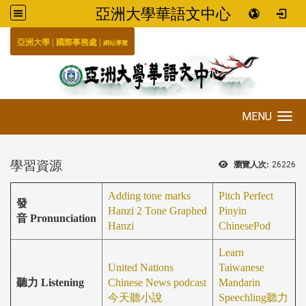
亞洲大學華語文中心
:::
|
|
國際事務處
亞洲大學
網站導覽
MENU
Toggle navigation
學習資源
瀏覽人次:
26226
Adding tone marks
Pitch Perfect
發
Hanzi 2 Tone Graphed
Pinyin
音 Pronunciation
Hanzi
ChinesePod
Learn
United Nations
Taiwanese
聽力 Listening
Chinese News podcast
Mandarin
今天聽小說
Speechling
聽力