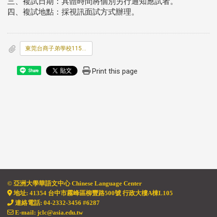
三、複試日期：具體時間將個別另行通知應試者。
四、複試地點：採視訊面試方式辦理。
東莞台商子弟學校115學年度第三次教師甄選簡章.pdf
Print this page
Share
© 亞洲大學華語文中心 Chinese Language
Center
地址
:
41354 台中市霧峰區柳豐路500號 行政大樓A棟L105
連絡電話: 04-2332-3456 #6287
E-mail: jclc@asia.edu.tw