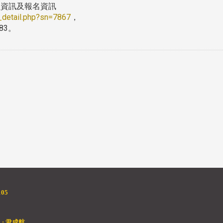
課程資訊及報名資訊
e_detail.php?sn=7867
，
83。
05
: 尹成航