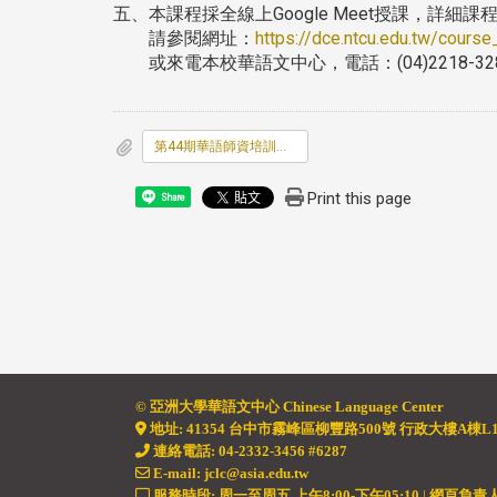
五、本課程採全線上Google Meet授課，詳細
請參閱網址：
https://dce.ntcu.edu.tw/cours
或來電本校華語文中心，電話：(04)2218-32
第44期華語師資培訓班_全線上Google_Meet課程.jpg
Print this page
Share
© 亞洲大學華語文中心 Chinese Language
Center
地址
:
41354 台中市霧峰區柳豐路500號 行政大樓A棟L1
連絡電話: 04-2332-3456 #6287
E-mail: jclc@asia.edu.tw
服務時段: 周一至周五 上午8:00-下午05:10
|
網頁負責人