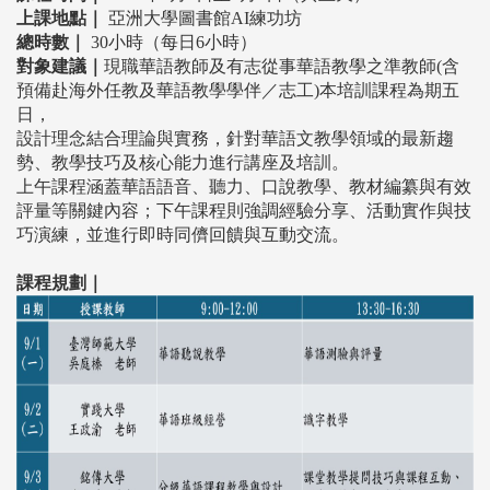
上課地點｜
亞洲大學圖書館AI練功坊
總時數｜
30
小時（每日6小時）
對象建議｜
現職華語教師及有志從事華語教學之準教師
(
含
預備赴海外任教及華語教學學伴／志工)
本培訓課程為期五
日，
設計理念結合理論與實務，針對華語文教學領域的最新趨
勢、教學技巧及核心能力進行講座及培訓。
上午課程涵蓋華語語音、聽力、口說教學、教材編纂與有效
評量等關鍵內容；下午課程則強調經驗分享、活動實作與技
巧演練，並進行即時同儕回饋與互動交流。
課程規劃｜