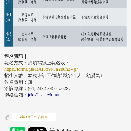
報名資訊｜
報名方式：請填寫線上報名表：
https://forms.gle/RAfFd9FFaYuuh2Vg7
招生人數：本次培訓工作坊限額
2
5
人，額滿為止
報名費用：無
洽詢專線：
(0
4
)
2332
-
3456 #6287
聯絡信箱：
jclc@asia.edu.tw
114年9月工作坊簡章暨課程手冊.pdf
Print this page
Share